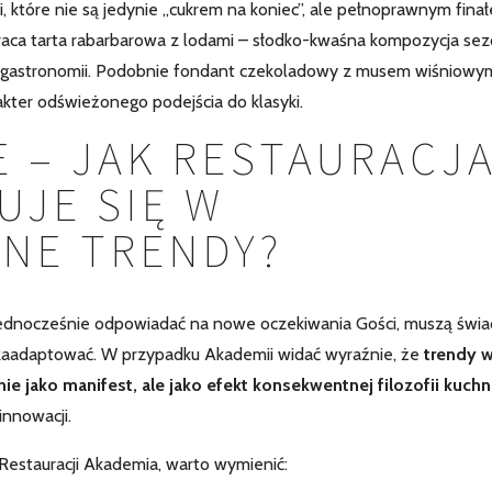
ci, które nie są jedynie „cukrem na koniec”, ale pełnoprawnym fina
aca tarta rabarbarowa z lodami – słodko-kwaśna kompozycja se
 w gastronomii. Podobnie fondant czekoladowy z musem wiśniowy
kter odświeżonego podejścia do klasyki.
 – JAK RESTAURACJ
UJE SIĘ W
NE TRENDY?
 jednocześnie odpowiadać na nowe oczekiwania Gości, muszą świ
ą zaadaptować. W przypadku Akademii widać wyraźnie, że
trendy 
e jako manifest, ale jako efekt konsekwentnej filozofii kuchn
innowacji.
estauracji Akademia, warto wymienić: