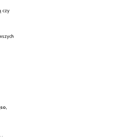
ą czy
owszych
ęso,