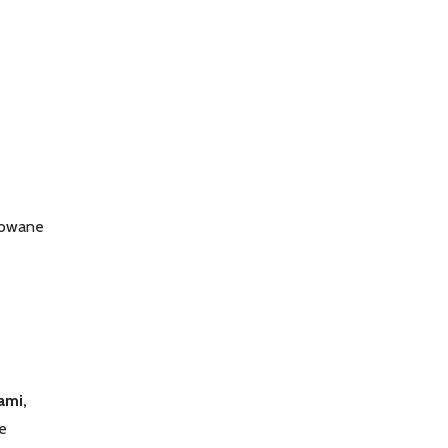
rowane
ami,
e