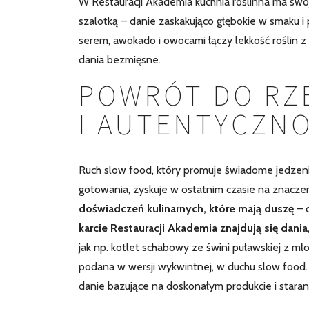
W Restauracji Akademia kuchnia roślinna ma swoj
szalotką – danie zaskakująco głębokie w smaku 
serem, awokado i owocami łączy lekkość roślin z
dania bezmięsne.
POWRÓT DO RZ
I AUTENTYCZN
Ruch slow food, który promuje świadome jedzenie
gotowania, zyskuje w ostatnim czasie na znacz
doświadczeń kulinarnych, które mają duszę
– 
karcie Restauracji Akademia znajdują się dan
jak np. kotlet schabowy ze świni puławskiej z m
podana w wersji wykwintnej, w duchu slow food.
danie bazujące na doskonałym produkcie i star