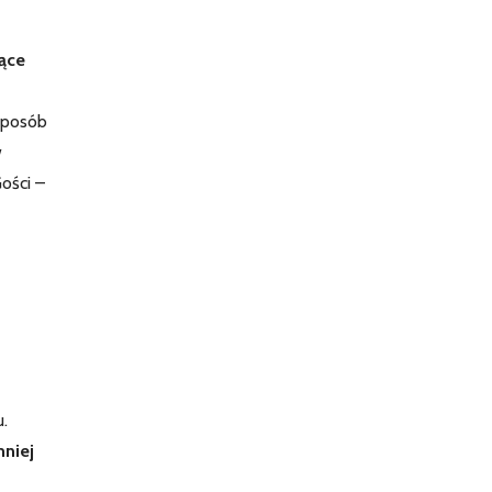
ące
 sposób
w
ości –
.
mniej