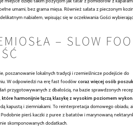
e miejsce dzięki takim pozycjom jak tatar z pomidorów z kaparami
i pełne umami, bez grama mięsa. Również sałata z pieczonym kozi
 delikatnym nabiałem, wpisując się w oczekiwania Gości wybierają
EMIOSŁA – SLOW FOO
OŚĆ
, poszanowanie lokalnych tradycji i rzemieślnicze podejście do
eniu. W odpowiedzi na erę fast foodów
coraz więcej osób poszuk
dań przygotowywanych z dbałością, na bazie sprawdzonych recep
ia, które harmonijnie łączą klasykę z wysokim poziomem wykon
łodą kapustą i ziemniakami. To reinterpretacja domowego obiadu, a
 Podobnie pierś kaczki z puree z batatów i marynowaną nektaryn
annie skomponowanych dodatkach.