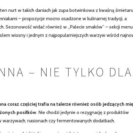
n nurt w takich daniach jak zupa botwinkowa z kwaśną śmietan
niakami – propozycje mocno osadzone w kulinarnej tradycji, a
ch. Sezonowość widać również w „Palecie smaków” – sekcji menu
mbolem wiosny i jednym z najpopularniejszych warzyw wśród najn
NNA – NIE TYLKO DLA
nna coraz częściej trafia na talerze również osób jedzących mi
ważonych posiłków
. Nie chodzi jedynie o rezygnację z produktów
 w warzywach, nasionach czy fermentowanych dodatkach.