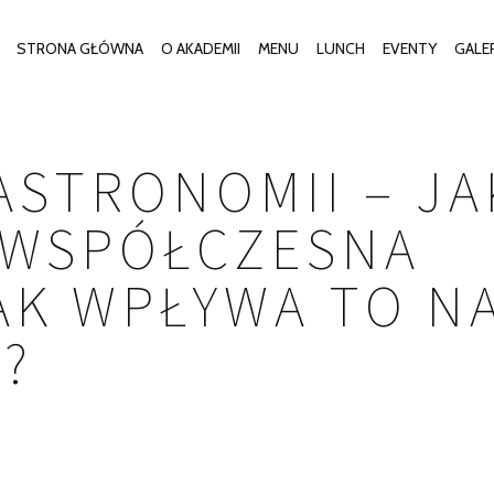
STRONA GŁÓWNA
O AKADEMII
MENU
LUNCH
EVENTY
GALE
ASTRONOMII – JA
Ę WSPÓŁCZESNA
JAK WPŁYWA TO N
?