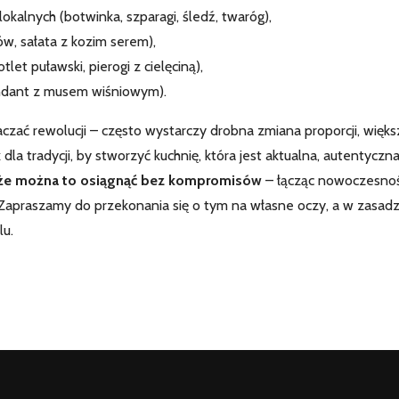
okalnych (botwinka, szparagi, śledź, twaróg),
ów, sałata z kozim serem),
let puławski, pierogi z cielęciną),
fondant z musem wiśniowym).
zać rewolucji – często wystarczy drobna zmiana proporcji, więks
a tradycji, by stworzyć kuchnię, która jest aktualna, autentyczna
 że można to osiągnąć bez kompromisów
– łącząc nowoczesnoś
. Zapraszamy do przekonania się o tym na własne oczy, a w zasadz
lu.