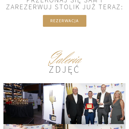
ZAREZERWUJ STOLIK JUŻ TERAZ:
REZERWACJA
Galeria
ZDJĘĆ