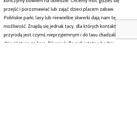
kończymy bowiem na obiedzie. Chcemy móc gdzieś się
przejść i porozmawiać lub zająć dzieci placem zabaw.
Pobliskie parki, lasy lub niewielkie skwerki dają nam tę
możliwość. Znajdą się jednak tacy, dla których kontakt z
przyrodą jest czymś nieprzyjemnym i do lasu chadzali w
dzieciństwie za karę. Również dla nich istotne będzie
położenie restauracji, ale z wielką chęcią wybiorą tę w
wieżowcu lub galerii handlowej. Położenie restauracji w
mieście też ma dla nich znaczenie, ale wybór będzie
odwrotny.
Na dobre samopoczucie ogromny wpływ ma kontakt z
przyrodą. Dla niektórych widok na zieloną przestrzeń jest
wręcz niezbędny by poczuć się zrelaksowanym i wypoczętym.
Restauracja na Mokotowie będzie więc przeważała od takiej
w ścisłym centrum pod względem dostępu do przyrody.
Planując rodzinny weekend czy spotkanie z przyjaciółmi nie