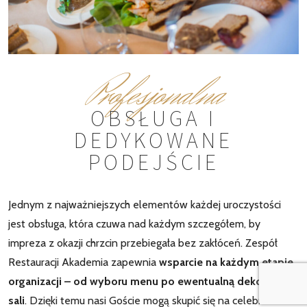
Profesjonalna
OBSŁUGA I
DEDYKOWANE
PODEJŚCIE
Jednym z najważniejszych elementów każdej uroczystości
jest obsługa, która czuwa nad każdym szczegółem, by
impreza z okazji chrzcin przebiegała bez zakłóceń. Zespół
Restauracji Akademia zapewnia
wsparcie na każdym etapie
organizacji – od wyboru menu po ewentualną dekorację
sali
. Dzięki temu nasi Goście mogą skupić się na celebrowaniu