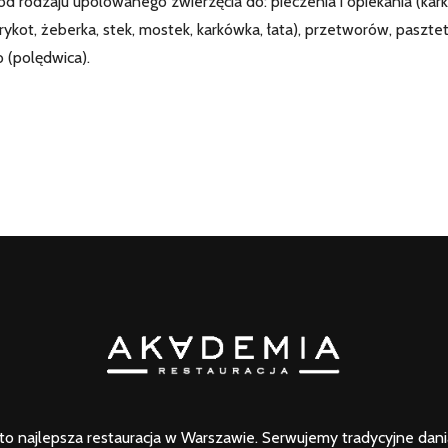
od rodzaju upolowanego zwierzęcia do: pieczenia i opiekania (kar
trykot, żeberka, stek, mostek, karkówka, łata), przetworów, paszte
o (polędwica).
o najlepsza restauracja w Warszawie. Serwujemy tradycyjne dania 