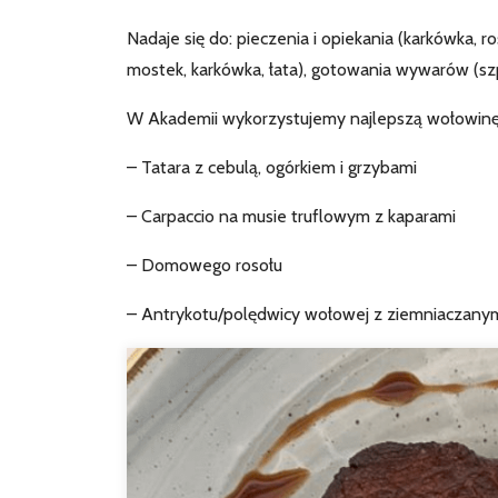
Nadaje się do: pieczenia i opiekania (karkówka, ro
mostek, karkówka, łata), gotowania wywarów (sz
W Akademii wykorzystujemy najlepszą wołowinę 
– Tatara z cebulą, ogórkiem i grzybami
– Carpaccio na musie truflowym z kaparami
– Domowego rosołu
– Antrykotu/polędwicy wołowej z ziemniaczanym