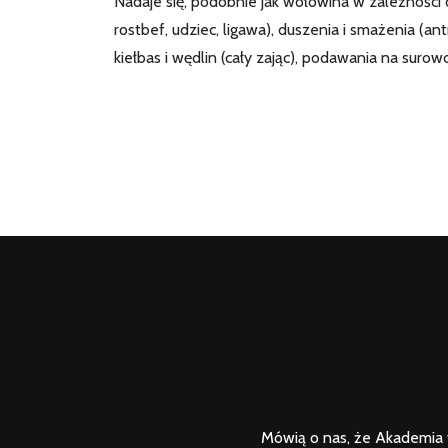
Nadaje się, podobnie jak wołowina w zależności 
rostbef, udziec, ligawa), duszenia i smażenia (an
kiełbas i wędlin (cały zając), podawania na surow
Mówią o nas, że Akademia t