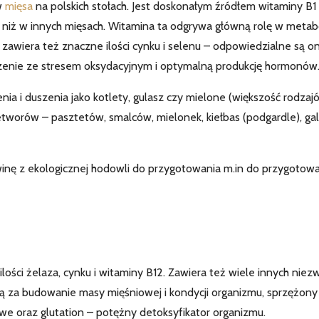
w
mięsa
na polskich stołach. Jest doskonałym źródłem witaminy B1 
 niż w innych mięsach. Witamina ta odgrywa główną rolę w metab
 zawiera też znaczne ilości cynku i selenu – odpowiedzialne są o
enie ze stresem oksydacyjnym i optymalną produkcję hormonów
nia i duszenia jako kotlety, gulasz czy mielone (większość rodzaj
zetworów – pasztetów, smalców, mielonek, kiełbas (podgardle), ga
nę z ekologicznej hodowli do przygotowania m.in do przygotowa
lości żelaza, cynku i witaminy B12. Zawiera też wiele innych niez
ą za budowanie masy mięśniowej i kondycji organizmu, sprzężony
e oraz glutation – potężny detoksyfikator organizmu.