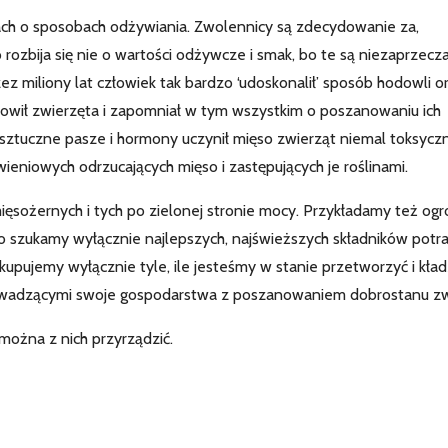
jach o sposobach odżywiania. Zwolennicy są zdecydowanie za,
 rozbija się nie o wartości odżywcze i smak, bo te są niezaprzecza
z miliony lat człowiek tak bardzo ‘udoskonalił’ sposób hodowli o
otowił zwierzęta i zapomniał w tym wszystkim o poszanowaniu ich
 sztuczne pasze i hormony uczynił mięso zwierząt niemal toksycz
ieniowych odrzucających mięso i zastępujących je roślinami.
ięsożernych i tych po zielonej stronie mocy. Przykładamy też og
o szukamy wyłącznie najlepszych, najświeższych składników potr
pujemy wyłącznie tyle, ile jesteśmy w stanie przetworzyć i kła
owadzącymi swoje gospodarstwa z poszanowaniem dobrostanu zw
 można z nich przyrządzić.