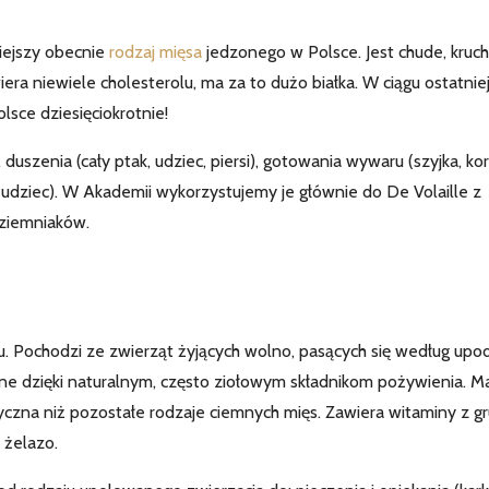
niejszy obecnie
rodzaj mięsa
jedzonego w Polsce. Jest chude, kruch
era niewiele cholesterolu, ma za to dużo białka. W ciągu ostatnie
sce dziesięciokrotnie!
 duszenia (cały ptak, udziec, piersi), gotowania wywaru (szyjka, ko
a, udziec). W Akademii wykorzystujemy je głównie do De Volaille z
 ziemniaków.
u. Pochodzi ze zwierząt żyjących wolno, pasących się według up
zne dzięki naturalnym, często ziołowym składnikom pożywienia. M
ryczna niż pozostałe rodzaje ciemnych mięs. Zawiera witaminy z gr
 żelazo.