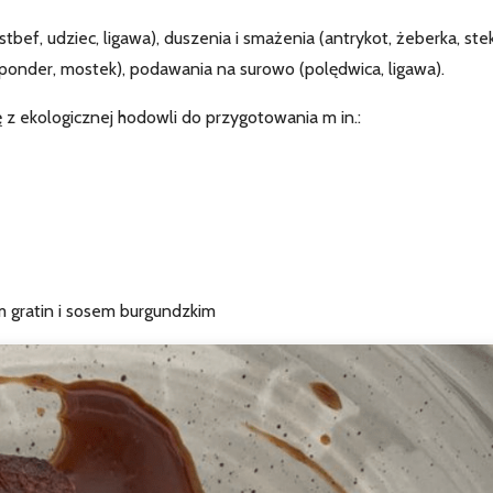
stbef, udziec, ligawa), duszenia i smażenia (antrykot, żeberka, stek
ponder, mostek), podawania na surowo (polędwica, ligawa).
z ekologicznej hodowli do przygotowania m in.:
 gratin i sosem burgundzkim