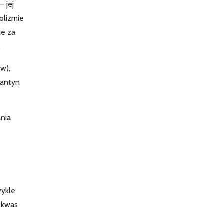
– jej
olizmie
ne za
.
ów),
lantyn
nia
wykle
 kwas