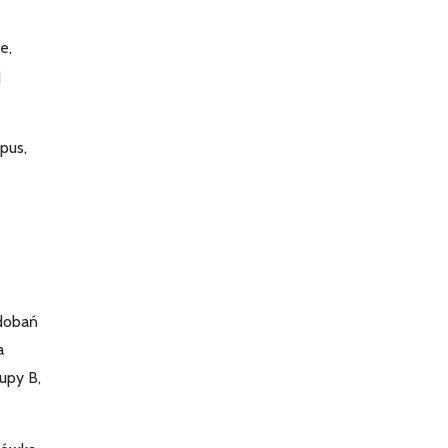
e,
j
rpus,
odobań
a
upy B,