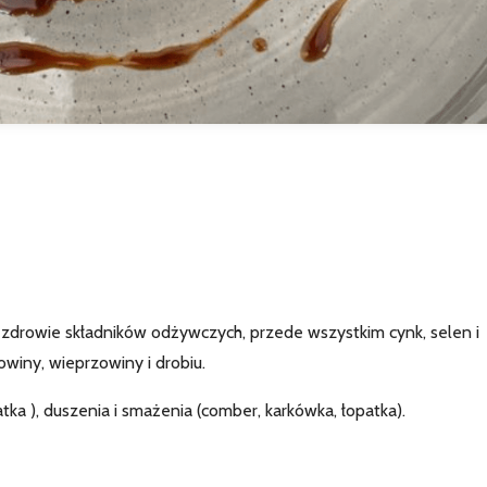
 zdrowie składników odżywczych, przede wszystkim cynk, selen i
owiny, wieprzowiny i drobiu.
atka ), duszenia i smażenia (comber, karkówka, łopatka).