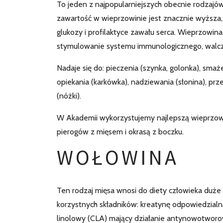
To jeden z najpopularniejszych obecnie rodzajó
zawartość w wieprzowinie jest znacznie wyższa,
glukozy i profilaktyce zawału serca. Wieprzowina
stymulowanie systemu immunologicznego, walcz
Nadaje się do: pieczenia (szynka, golonka), smaże
opiekania (karkówka), nadziewania (słonina), pr
(nóżki).
W Akademii wykorzystujemy najlepszą wieprzowi
pierogów z mięsem i okrasą z boczku.
WOŁOWINA
Ten rodzaj mięsa wnosi do diety człowieka duże i
korzystnych składników: kreatynę odpowiedzialn
linolowy (CLA) mający działanie antynowotworow