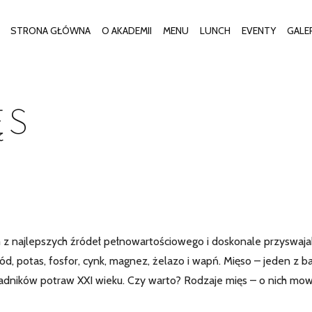
STRONA GŁÓWNA
O AKADEMII
MENU
LUNCH
EVENTY
GALE
ĘS
 z najlepszych źródeł pełnowartościowego i doskonale przyswaj
ód, potas, fosfor, cynk, magnez, żelazo i wapń. Mięso – jeden z ba
adników potraw XXI wieku. Czy warto? Rodzaje mięs – o nich mo