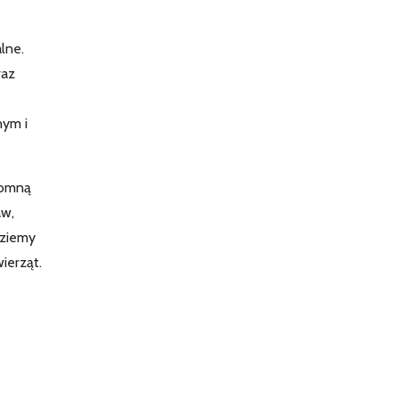
lne.
raz
nym i
romną
aw,
dziemy
ierząt.