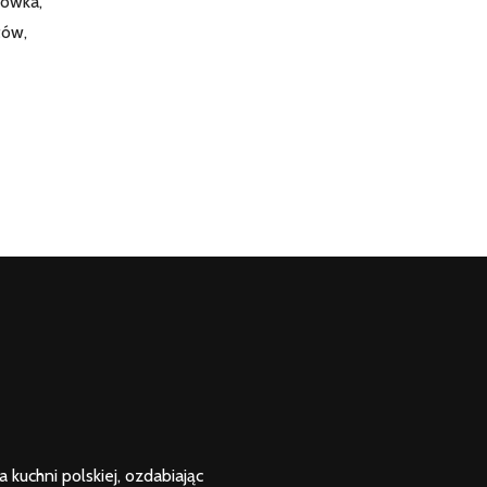
kówka,
tów,
kuchni polskiej, ozdabiając