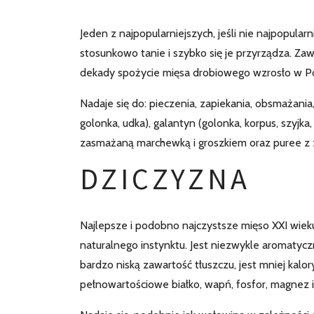
Jeden z najpopularniejszych, jeśli nie najpopular
stosunkowo tanie i szybko się je przyrządza. Zawi
dekady spożycie mięsa drobiowego wzrosło w Pol
Nadaje się do: pieczenia, zapiekania, obsmażania,
golonka, udka), galantyn (golonka, korpus, szyjk
zasmażaną marchewką i groszkiem oraz puree z
DZICZYZNA
Najlepsze i podobno najczystsze mięso XXI wiek
naturalnego instynktu. Jest niezwykle aromatyc
bardzo niską zawartość tłuszczu, jest mniej kalo
pełnowartościowe białko, wapń, fosfor, magnez i