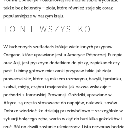
także bez kolendry – zioła, które również staje się coraz
popularniejsze w naszym kraju.
TO NIE WSZYSTKO
W kuchennych szufladach króluje wiele innych przypraw.
Oregano, które uprawiane jest a Ameryce Północnej, Europie
oraz Azji, jest pysznym dodatkiem do pizzy, zapiekanek czy
past. Lubimy gotowe mieszanki przypraw takie jak zioła
prowansalskie, które są miksem rozmarynu, bazylii, tymianku,
szałwii, mięty, cząbra i majeranku. Jak nazwa wskazuje –
pochodzi z francuskiej Prowansji. Goździki, uprawiane w
Afryce, są często stosowane do napojów, nalewek, sosów.
Dobrze wiedzieć, że działają przeciwbólowo – szczególnie w
sytuacji bolącego zęba, warto wziąć do buzi kilka goździków i
rzuć. Ból po chwili zostanie uśmierzony. Lista przypraw będzie