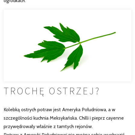
ogródkach.
TROCHĘ OSTRZEJ?
Kolebką ostrych potraw jest Ameryka Południowa, a w
szczególności kuchnia Meksykańska. Chilli i pieprz cayenne
przywędrowały właśnie z tamtych rejonów.
Potraw z Ameryki Południowej nie można sobie wyobrazić