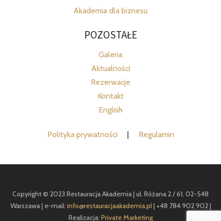
Akademia dla biznesu
POZOSTAŁE
Galeria
Aktualności
Rezerwacje
Kontakt
English
Polityka prywatności
|
Regulamin
Copyright © 2023 Restauracja Akademia | ul. Różana 2 / 61, 02-548
Warszawa | e-mail:
info@restauracjaakademia.pl
| +48 784 902 902 |
Realizacja:
Private Marketing