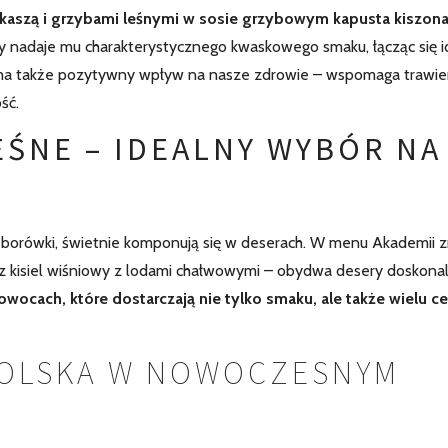
 kaszą i grzybami leśnymi w sosie grzybowym kapusta kiszon
ry nadaje mu charakterystycznego kwaskowego smaku, łącząc się i
ma także pozytywny wpływ na nasze zdrowie – wspomaga trawie
ść.
EŚNE – IDEALNY WYBÓR NA
zy borówki, świetnie komponują się w deserach. W menu Akademii z
az kisiel wiśniowy z lodami chałwowymi – obydwa desery doskona
owocach, które dostarczają nie tylko smaku, ale także wielu c
POLSKA W NOWOCZESNYM