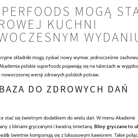
UPERFOODS MOGĄ ST
DROWEJ KUCHNI
OWOCZESNYM WYDANI
cyjne składniki mogą zyskać nowy wymiar, jednocześnie zachowu
Akademia polskie superfoods pojawiają się na talerzach w wyjątk
w nowoczesnej wersji zdrowych polskich potraw.
 BAZA DO ZDROWYCH DAŃ
oże stać się świetnym dodatkiem do wielu dań. W menu Akademii
any z blinami gryczanymi i kwaśną śmietaną.
Bliny gryczane to u
osób
świetnie komponują się z luksusowym kawiorem. Takie połą