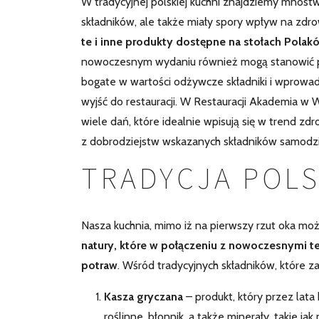
W tradycyjnej polskiej kuchni znajdziemy mnóstw
składników, ale także miały spory wpływ na zd
te i inne produkty dostępne na stołach Polak
nowoczesnym wydaniu również mogą stanowić po
bogate w wartości odżywcze składniki i wprowad
wyjść do restauracji. W Restauracji Akademia w 
wiele dań, które idealnie wpisują się w trend zd
z dobrodziejstw wskazanych składników samodzi
TRADYCJA POL
Nasza kuchnia, mimo iż na pierwszy rzut oka może
natury, które w połączeniu z nowoczesnymi 
potraw
. Wśród tradycyjnych składników, które za
Kasza gryczana
– produkt, który przez lata
roślinne, błonnik, a także minerały, takie j