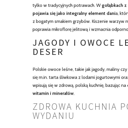
tylko w tradycyjnych potrawach. W
gołąbkach z
pojawia się jako integralny element dani
a, któ
z bogatym smakiem grzybów. Kiszenie warzyw 
poprawia mikroflorę jelitową i wzmacnia odporno
JAGODY I OWOCE L
DESER
Polskie owoce leśne, takie jak jagody, maliny c
się m.in.
tarta śliwkowa z lodami jogurtowymi or
wpisują się w zdrową, polską kuchnię, bazując na
witamin i minerałów
.
ZDROWA KUCHNIA 
WYDANIU