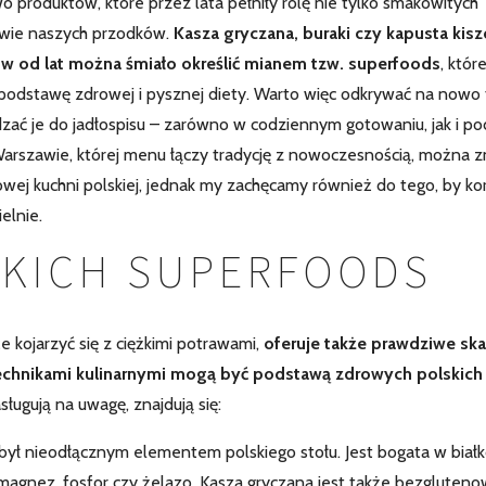
o produktów, które przez lata pełniły rolę nie tylko smakowitych
rowie naszych przodków.
Kasza gryczana, buraki czy kapusta kis
ów od lat można śmiało określić mianem tzw. superfoods
, któr
dstawę zdrowej i pysznej diety. Warto więc odkrywać na nowo 
zać je do jadłospisu – zarówno w codziennym gotowaniu, jak i p
Warszawie, której menu łączy tradycję z nowoczesnością, można z
rowej kuchni polskiej, jednak my zachęcamy również do tego, by ko
elnie.
SKICH SUPERFOODS
 kojarzyć się z ciężkimi potrawami,
oferuje także prawdziwe sk
technikami kulinarnymi mogą być podstawą zdrowych polskich
sługują na uwagę, znajdują się:
 był nieodłącznym elementem polskiego stołu. Jest bogata w biał
ak magnez, fosfor czy żelazo. Kasza gryczana jest także bezgluteno