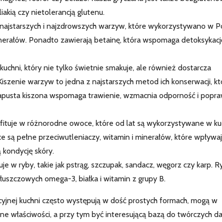
akią czy nietolerancją glutenu.
najstarszych i najzdrowszych warzyw, które wykorzystywano w P
inerałów. Ponadto zawierają betainę, która wspomaga detoksykacj
kuchni, który nie tylko świetnie smakuje, ale również dostarcza
Kiszenie warzyw to jedna z najstarszych metod ich konserwacji, kt
Kapusta kiszona wspomaga trawienie, wzmacnia odporność i popra
fituje w różnorodne owoce, które od lat są wykorzystywane w ku
ce są pełne przeciwutleniaczy, witamin i minerałów, które wpływa
 kondycję skóry.
e w ryby, takie jak pstrąg, szczupak, sandacz, węgorz czy karp. R
szczowych omega-3, białka i witamin z grupy B.
ycyjnej kuchni często występują w dość prostych formach, mogą w
 właściwości, a przy tym być interesującą bazą do twórczych da