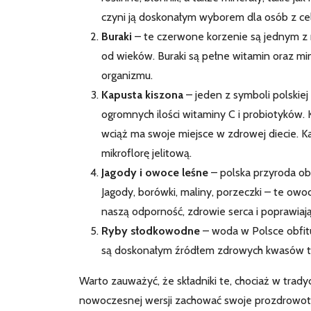
czyni ją doskonałym wyborem dla osób z celi
Buraki
– te czerwone korzenie są jednym z 
od wieków. Buraki są pełne witamin oraz m
organizmu.
Kapusta kiszona
– jeden z symboli polskiej 
ogromnych ilości witaminy C i probiotyków. 
wciąż ma swoje miejsce w zdrowej diecie. 
mikroflorę jelitową.
Jagody i owoce leśne
– polska przyroda ob
Jagody, borówki, maliny, porzeczki – te owo
naszą odporność, zdrowie serca i poprawiają
Ryby słodkowodne
– woda w Polsce obfituj
są doskonałym źródłem zdrowych kwasów tłu
Warto zauważyć, że składniki te, chociaż w trad
nowoczesnej wersji zachować swoje prozdrowotne