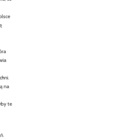
olsce
ę
óra
wia
chni.
ją na
yby te
ń.