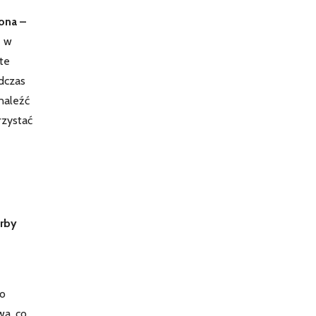
zona –
e w
te
odczas
naleźć
rzystać
arby
ko
wa, co