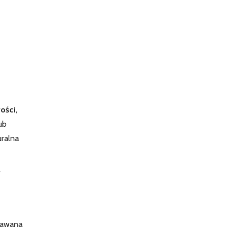
ości,
ub
uralna
W
odawana