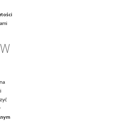
rtości
kami
TW
 na
i
rzyć
w
ulnym