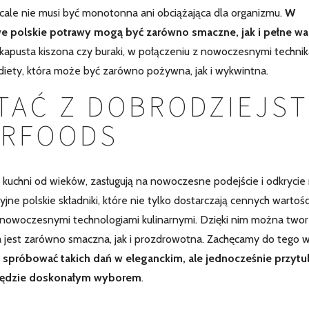
wcale nie musi być monotonna ani obciążająca dla organizmu.
W
 polskie potrawy mogą być zarówno smaczne, jak i pełne wa
na, kapusta kiszona czy buraki, w połączeniu z nowoczesnymi techni
diety, która może być zarówno pożywna, jak i wykwintna.
TAĆ Z DOBRODZIEJS
ERFOODS
 kuchni od wieków, zasługują na nowoczesne podejście i odkrycie
e polskie składniki, które nie tylko dostarczają cennych wartośc
 nowoczesnymi technologiami kulinarnymi. Dzięki nim można two
 jest zarówno smaczna, jak i prozdrowotna. Zachęcamy do tego 
z spróbować takich dań w eleganckim, ale jednocześnie przyt
 będzie doskonałym wyborem
.