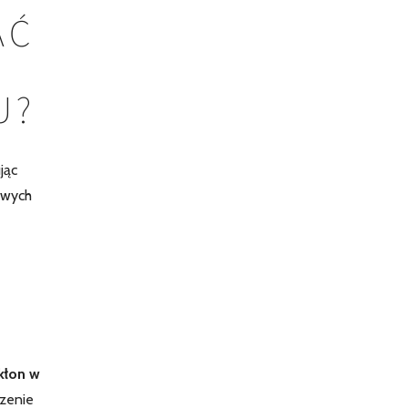
AĆ
U?
jąc
owych
kłon w
czenie