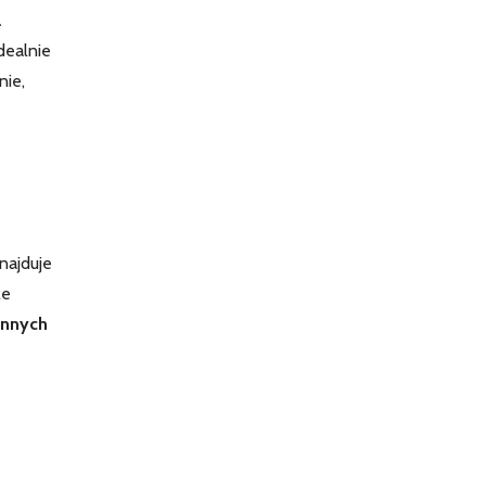
a
dealnie
nie,
najduje
le
ennych