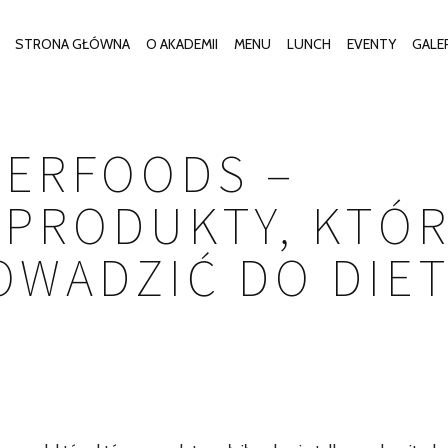
STRONA GŁÓWNA
O AKADEMII
MENU
LUNCH
EVENTY
GALE
PERFOODS –
 PRODUKTY, KTÓ
WADZIĆ DO DIET