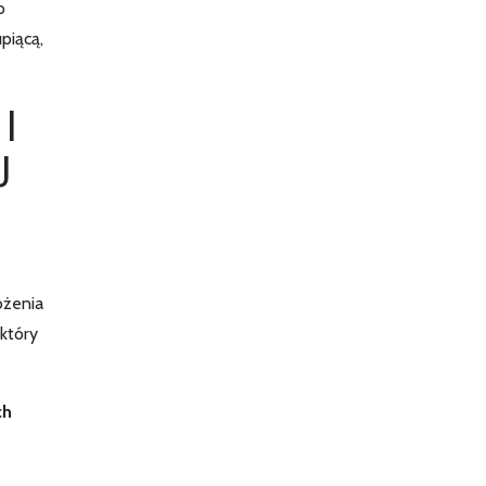
o
piącą,
I
J
ożenia
który
ch