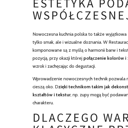
ESTETYKA POD
WSPÓŁCZESNEJ
Nowoczesna kuchnia polska to także wyjątkowa est
tylko smak, ale i wizualne doznania. W Restaura
komponowane są z myślą o harmonii barw i tekstu
pozycją, przy okazji której
połączenie kolorów i
wzrok i zachęcając do degustacji.
Wprowadzenie nowoczesnych technik pozwala na 
cieszą oko. D
zięki technikom takim jak dekons
kształtów i tekstur
, np. zupy mogą być podawan
charakteru.
DLACZEGO WA