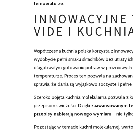
temperaturze
.
INNOWACYJNE 
VIDE I KUCHN
Współczesna kuchnia polska korzysta z innowacyjn
wydobycie pełni smaku składników bez utraty ich
długotrwałym gotowaniu potraw w próżniowych w
temperaturze. Proces ten pozwala na zachowani
sprawia, że dania są wyjątkowo soczyste i pełn
Szeroko pojęta kuchnia molekularna pozwala z k
przepisom świeżości. Dzięki
zaawansowanym tech
przepisy nabierają nowego wymiaru
– nie tylk
Pozostając w temacie kuchni molekularnej, wart