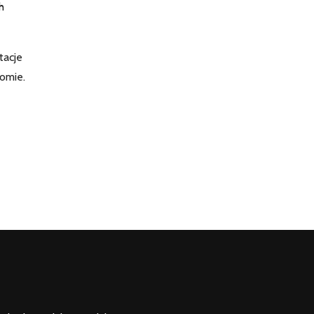
h
tacje
omie.