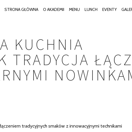
STRONA GŁÓWNA
O AKADEMII
MENU
LUNCH
EVENTY
GALE
A KUCHNIA
K TRADYCJA ŁĄC
NARNYMI NOWINKA
łączeniem tradycyjnych smaków z innowacyjnymi technikami