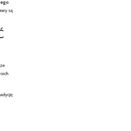
iego
rawy są
Ć
sze
woich
radycję