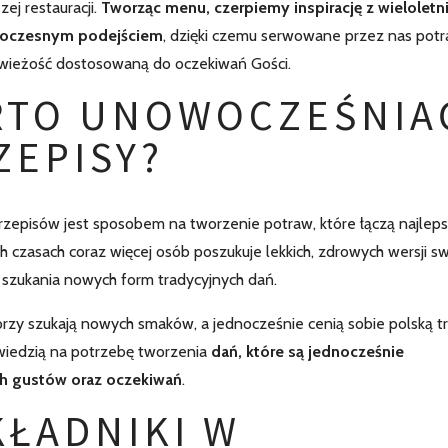
ej restauracji.
Tworząc menu, czerpiemy inspirację z wieloletn
owoczesnym podejściem
, dzięki czemu serwowane przez nas pot
 świeżość dostosowaną do oczekiwań Gości.
RTO UNOWOCZEŚNIA
ZEPISY?
rzepisów jest sposobem na tworzenie potraw, które łączą najlep
h czasach coraz więcej osób poszukuje lekkich, zdrowych wersji s
o szukania nowych form tradycyjnych dań.
órzy szukają nowych smaków, a jednocześnie cenią sobie polską t
owiedzią na potrzebę tworzenia
dań, które są jednocześnie
h gustów oraz oczekiwań
.
KŁADNIKI W