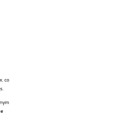
w, co
s.
cznym
ne