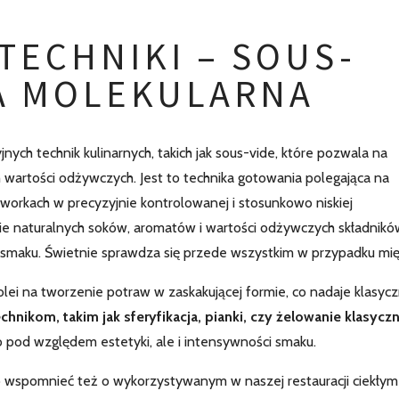
TECHNIKI – SOUS-
IA MOLEKULARNA
ych technik kulinarnych, takich jak sous-vide, które pozwala na
 wartości odżywczych. Jest to technika gotowania polegająca na
orkach w precyzyjnie kontrolowanej i stosunkowo niskiej
e naturalnych soków, aromatów i wartości odżywczych składnikó
e smaku. Świetnie sprawdza się przede wszystkim w przypadku mię
olei na tworzenie potraw w zaskakującej formie, co nadaje klasy
nikom, takim jak sferyfikacja, pianki, czy żelowanie klasycz
o pod względem estetyki, ale i intensywności smaku.
o wspomnieć też o wykorzystywanym w naszej restauracji ciekłym