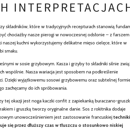
H INTERPRETACJAC
zy składników, które w tradycyjnych recepturach stanowią funda
 być chociażby nasze pierogi w nowoczesnej odsłonie – z farszem
yki naszej kuchni wykorzystujemy delikatne mięso cielęce, które w
bi smaku.
eśnymi w sosie grzybowym. Kasza i grzyby to składniki silnie zwi
ę ich wspólnie. Nasza wariacja jest sposobem na podkreślenie
ości. Dzięki wyjątkowemu sosowi grzybowemu oraz subtelnej formi
ego zachęcamy do ich spróbowania.
tej okazji jest noga kaczki confit z zapiekanką buraczano-grusz
rakiem i gruszką tworzy oryginalne danie. Sos z rokitnika dodaje
kowym unowocześnieniem jest zastosowanie francuskiej
techniki
tuje się przez dłuższy czas w tłuszczu o stosunkowo niskiej