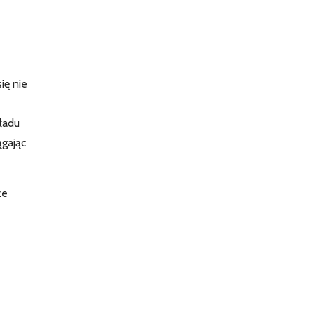
ię nie
ładu
ągając
że