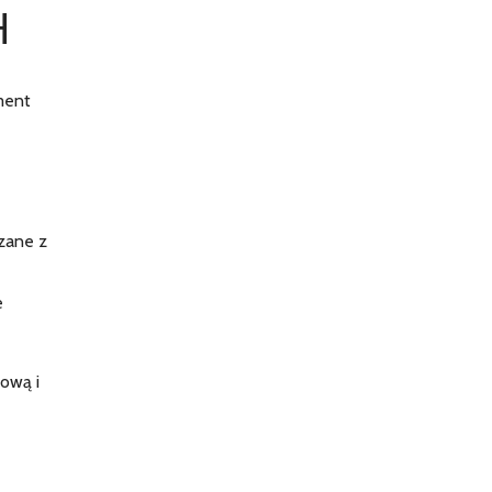
H
ment
ązane z
e
kową i