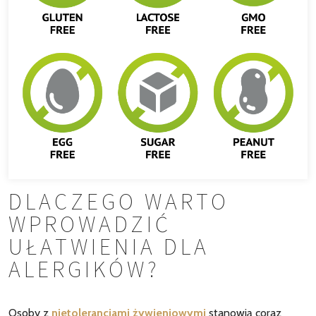
DLACZEGO WARTO
WPROWADZIĆ
UŁATWIENIA DLA
ALERGIKÓW?
Osoby z
nietolerancjami
żywieniowymi
stanowią coraz