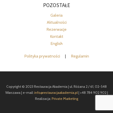
POZOSTAŁE
Galeria
Aktualności
Rezerwacje
Kontakt
English
Polityka prywatności
|
Regulamin
Copyright © 2023 Restauracja Akademia | ul. Różana 2 / 61, 02-548
Warszawa | e-mail:
info@restauracjaakademia.pl
| +48 784 902 902 |
Realizacja:
Private Marketing