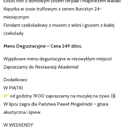
Łosoś nori z domowym sosem teryiaki i majonezem wasabi
Kopytka w sosie truflowym z serem Bursztyn 24-
miesięcznym
Fondant czekoladowy z musem z wiśni i gruzem z białej
czekolady
Menu Degustacyjne – Cena 249 zł/os.
Wyjątkowe menu degustacyjne w niezwykłym miejscu!
Zapraszamy do Restauracji Akademia!
Dodatkowo:
W PIĄTKI:
od godziny 19:00 zapraszamy na muzykę na żywo
W lipcu zagra dla Państwa Paweł Mogielnicki – gitara
akustyczna i śpiew.
W WEEKENDY