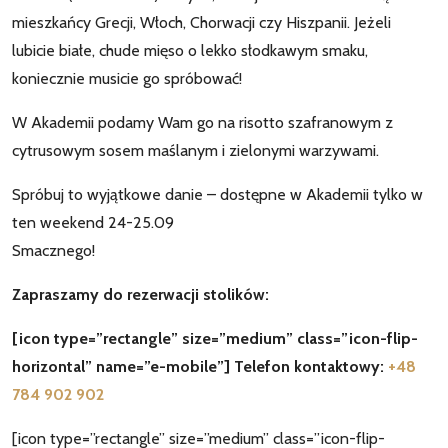
mieszkańcy Grecji, Włoch, Chorwacji czy Hiszpanii. Jeżeli
lubicie białe, chude mięso o lekko słodkawym smaku,
koniecznie musicie go spróbować!
W Akademii podamy Wam go na risotto szafranowym z
cytrusowym sosem maślanym i zielonymi warzywami.
Spróbuj to wyjątkowe danie – dostępne w Akademii tylko w
ten weekend 24-25.09
Smacznego!
Zapraszamy do rezerwacji stolików:
[icon type=”rectangle” size=”medium” class=”icon-flip-
horizontal” name=”e-mobile”] Telefon kontaktowy:
+48
784 902 902
[icon type=”rectangle” size=”medium” class=”icon-flip-