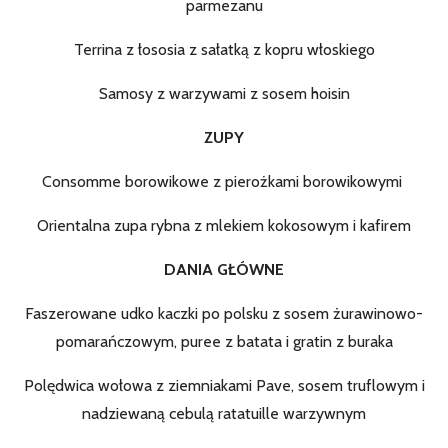
parmezanu
Terrina z łososia z sałatką z kopru włoskiego
Samosy z warzywami z sosem hoisin
ZUPY
Consomme borowikowe z pierożkami borowikowymi
Orientalna zupa rybna z mlekiem kokosowym i kafirem
DANIA GŁÓWNE
Faszerowane udko kaczki po polsku z sosem żurawinowo-
pomarańczowym, puree z batata i gratin z buraka
Polędwica wołowa z ziemniakami Pave, sosem truflowym i
nadziewaną cebulą ratatuille warzywnym