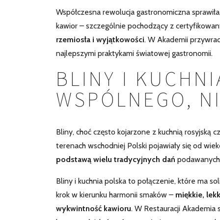
Współczesna rewolucja gastronomiczna sprawiła,
kawior – szczególnie pochodzący z certyfikowa
rzemiosła i wyjątkowości
. W Akademii przywrac
najlepszymi praktykami światowej gastronomii.
BLINY I KUCHNI
WSPÓLNEGO, NI
Bliny, choć często kojarzone z kuchnią rosyjską c
terenach wschodniej Polski pojawiały się od wie
podstawą wielu tradycyjnych dań
podawanych p
Bliny i kuchnia polska to połączenie, które ma s
krok w kierunku harmonii smaków –
miękkie, lek
wykwintność kawioru
. W Restauracji Akademia 