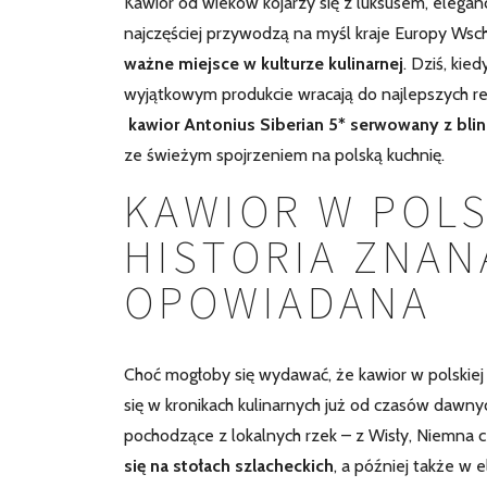
Kawior od wieków kojarzy się z luksusem, elegan
najczęściej przywodzą na myśl kraje Europy Wsc
ważne miejsce w kulturze kulinarnej
. Dziś, kie
wyjątkowym produkcie wracają do najlepszych r
kawior Antonius Siberian 5* serwowany z bli
ze świeżym spojrzeniem na polską kuchnię.
KAWIOR W POLS
HISTORIA ZNAN
OPOWIADANA
Choć mogłoby się wydawać, że kawior w polskiej 
się w kronikach kulinarnych już od czasów dawny
pochodzące z lokalnych rzek – z Wisły, Niemna c
się na stołach szlacheckich
, a później także w 