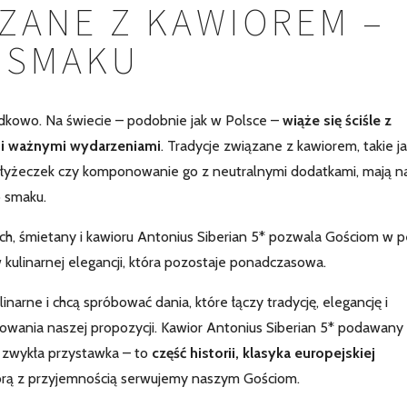
ZANE Z KAWIOREM –
 SMAKU
adkowo. Na świecie – podobnie jak w Polsce –
wiąże się ściśle z
 i ważnymi wydarzeniami
. Tradycje związane z kawiorem, takie j
 łyżeczek czy komponowanie go z neutralnymi dodatkami, mają na
o smaku.
, śmietany i kawioru Antonius Siberian 5* pozwala Gościom w p
w kulinarnej elegancji, która pozostaje ponadczasowa.
narne i chcą spróbować dania, które łączy tradycję, elegancję i
towania naszej propozycji. Kawior Antonius Siberian 5* podawany
t zwykła przystawka – to
część historii, klasyka europejskiej
tórą z przyjemnością serwujemy naszym Gościom.