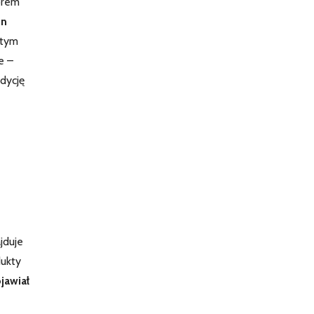
iorem
on
 tym
e –
adycję
jduje
dukty
jawiał