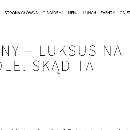
STRONA GŁÓWNA
O AKADEMII
MENU
LUNCH
EVENTY
GALE
INY – LUKSUS NA
LE. SKĄD TA