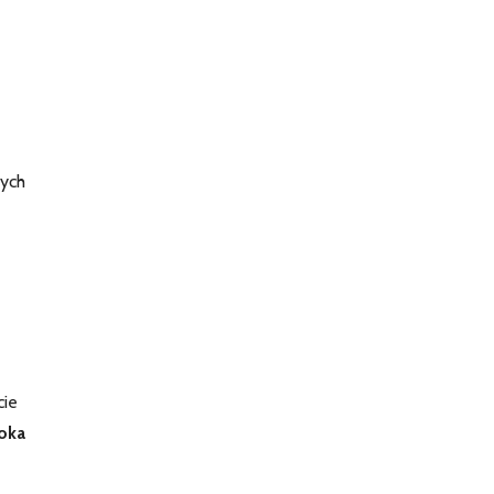
K
nych
cie
 oka