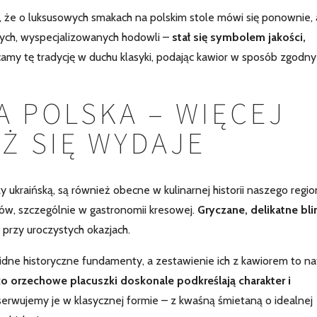
 że o luksusowych smakach na polskim stole mówi się ponownie, 
nych, wyspecjalizowanych hodowli –
stał się symbolem jakości,
amy tę tradycję w duchu klasyki, podając kawior w sposób zgodny
A POLSKA – WIĘCEJ
Ż SIĘ WYDAJE
zy ukraińską, są również obecne w kulinarnej historii naszego regio
ków, szczególnie w gastronomii kresowej.
Gryczane, delikatne bli
rzy uroczystych okazjach.
olidne historyczne fundamenty, a zestawienie ich z kawiorem to na
ko orzechowe placuszki doskonale podkreślają charakter i
serwujemy je w klasycznej formie – z kwaśną śmietaną o idealnej