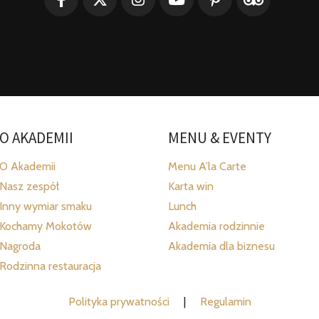
O AKADEMII
MENU & EVENTY
O Akademii
Menu A’la Carte
Nasz zespół
Karta win
Inny wymiar smaku
Lunch
Kochamy Mokotów
Akademia rodzinnie
Nagroda
Akademia dla biznesu
Rodzinna restauracja
Polityka prywatności
|
Regulamin