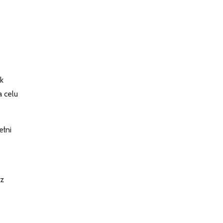
ak
 celu
ełni
 z