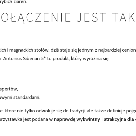
ybich ziaren.
OŁĄCZENIE JEST TA
h i magnackich stołów, dziś staje się jednym z najbardziej cenio
 Antonius Siberian 5* to produkt, który wyróżnia się:
spertów,
owymi standardami.
 które nie tylko odwołuje się do tradycji, ale także definiuje poję
 przystawka jest podana w
naprawdę wykwintny i atrakcyjna dla