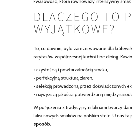
kwasowości, która równoważy intensywny smak r
DLACZEGO TO P
WYJĄTKOWE?
To, co dawniej było zarezerwowane dla królewskic
rarytasów współczesnej kuchni fine dining. Kawior
• czystością i powtarzalnością smaku,
• perfekcyjną strukturą ziaren,
• selekcją prowadzoną przez doświadczonych ek
• najwyższą jakością potwierdzoną międzynarod
W połączeniu z tradycyjnymi blinami tworzy danie,
luksusowych smaków na polskim stole. U nas ta
sposób
.