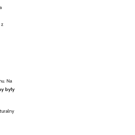
a
 z
nu. Na
ny były
turalny