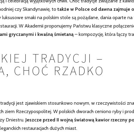
cją i celebracją wyjątkowych chwil. Choć tradycje związane z kaw
hodniej czy Skandynawię, to
także w Polsce od dawna zajmuje 
dy luksusowe smaki na polskim stole są pożądane, dania oparte na
estauracji. W Akademii proponujemy Państwu klasyczne połączeni
nami gryczanymi i kwaśną śmietaną
– kompozycję, która łączy tr
KIEJ TRADYCJI –
A, CHOĆ RZADKO
tradycji jest zjawiskiem stosunkowo nowym, w rzeczywistości zna
ch ziem Rzeczypospolitej. W polskich dworach ceniono ryby i pro
zy Dniestru.
Jeszcze przed II wojną światową kawior rzeczny po
eleganckich restauracjach dużych miast.