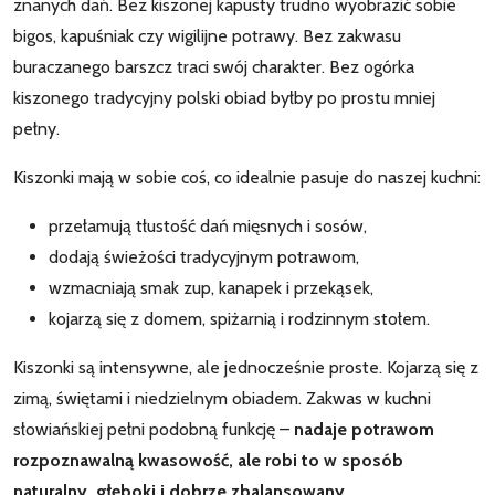
znanych dań. Bez kiszonej kapusty trudno wyobrazić sobie
bigos, kapuśniak czy wigilijne potrawy. Bez zakwasu
buraczanego barszcz traci swój charakter. Bez ogórka
kiszonego tradycyjny polski obiad byłby po prostu mniej
pełny.
Kiszonki mają w sobie coś, co idealnie pasuje do naszej kuchni:
przełamują tłustość dań mięsnych i sosów,
dodają świeżości tradycyjnym potrawom,
wzmacniają smak zup, kanapek i przekąsek,
kojarzą się z domem, spiżarnią i rodzinnym stołem.
Kiszonki są intensywne, ale jednocześnie proste. Kojarzą się z
zimą, świętami i niedzielnym obiadem. Zakwas w kuchni
słowiańskiej pełni podobną funkcję –
nadaje potrawom
rozpoznawalną kwasowość, ale robi to w sposób
naturalny, głęboki i dobrze zbalansowany
.