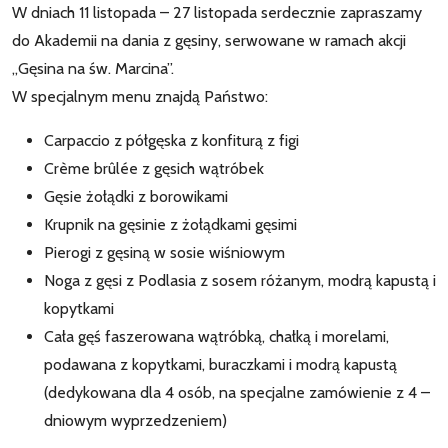
W dniach 11 listopada – 27 listopada serdecznie zapraszamy
do Akademii na dania z gęsiny, serwowane w ramach akcji
„Gęsina na św. Marcina”.
W specjalnym menu znajdą Państwo:
Carpaccio z półgęska z konfiturą z figi
Crème brûlée z gęsich wątróbek
Gęsie żołądki z borowikami
Krupnik na gęsinie z żołądkami gęsimi
Pierogi z gęsiną w sosie wiśniowym
Noga z gęsi z Podlasia z sosem różanym, modrą kapustą i
kopytkami
Cała gęś faszerowana wątróbką, chałką i morelami,
podawana z kopytkami, buraczkami i modrą kapustą
(dedykowana dla 4 osób, na specjalne zamówienie z 4 –
dniowym wyprzedzeniem)