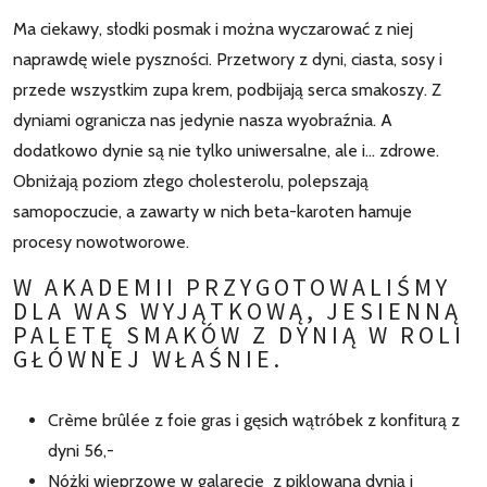
Ma ciekawy, słodki posmak i można wyczarować z niej
naprawdę wiele pyszności. Przetwory z dyni, ciasta, sosy i
przede wszystkim zupa krem, podbijają serca smakoszy. Z
dyniami ogranicza nas jedynie nasza wyobraźnia. A
dodatkowo dynie są nie tylko uniwersalne, ale i… zdrowe.
Obniżają poziom złego cholesterolu, polepszają
samopoczucie, a zawarty w nich beta-karoten hamuje
procesy nowotworowe.
W AKADEMII PRZYGOTOWALIŚMY
DLA WAS WYJĄTKOWĄ, JESIENNĄ
PALETĘ SMAKÓW Z DYNIĄ W ROLI
GŁÓWNEJ WŁAŚNIE.
Crème brûlée z foie gras i gęsich wątróbek z konfiturą z
dyni 56,-
Nóżki wieprzowe w galarecie z piklowana dynią i