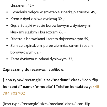
chrzanem 43,-
Cynaderki cielęce w śmietanie z natką pietruszki 49,-
Krem z dyni z oliwa dyniową 32 ,-
Gęsie żołądki w sosie borowikowym z dyniowymi
kluskami śląskimi i buraczkami 68,-
Risotto z borowikami i serem dojrzewającym 59,-
Sum ze szpinakiem, puree ziemniaczanym i sosem
borowikowym 82,-
Tarta dyniowa z lodami dyniowymi 32,-
Zapraszamy do rezerwacji stolików:
[icon type=”rectangle” size=”medium” class=”icon-flip-
horizontal” name=”e-mobile”] Telefon kontaktowy:
+48
784 902 902
[icon type=”rectangle” size=”medium” class=”icon-flip-